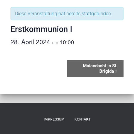
Diese Veranstaltung hat bereits stattgefunden.
Erstkommunion I
28. April 2024
10:00
um
V
Maiandacht in St.
Brigida
»
e
r
a
n
IMPRESSUM
KONTAKT
s
t