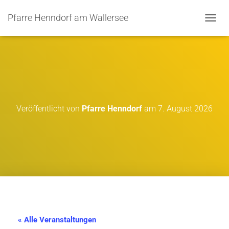
Pfarre Henndorf am Wallersee
N
A
V
I
G
A
T
I
O
Veröffentlicht von
Pfarre Henndorf
am
7. August 2026
N
U
M
S
C
H
A
L
T
E
N
« Alle Veranstaltungen