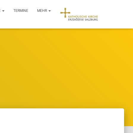
E
TERMINE
MEHR